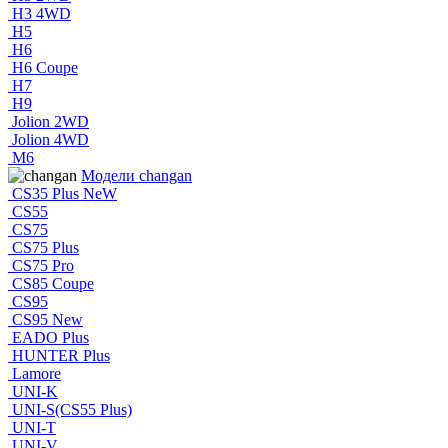
H3 4WD
H5
H6
H6 Coupe
H7
H9
Jolion 2WD
Jolion 4WD
M6
Модели changan
CS35 Plus NeW
CS55
CS75
CS75 Plus
CS75 Pro
CS85 Coupe
CS95
CS95 New
EADO Plus
HUNTER Plus
Lamore
UNI-K
UNI-S(CS55 Plus)
UNI-T
UNI-V