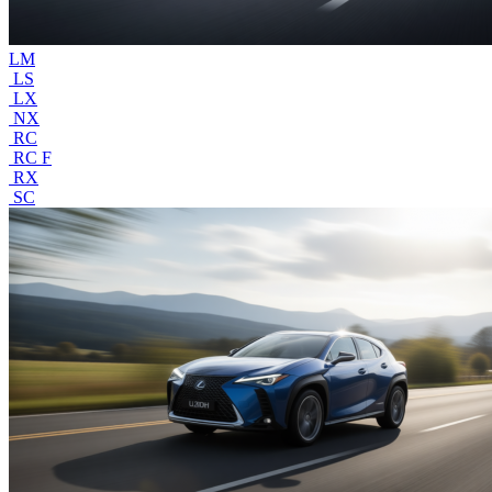
LM
LS
LX
NX
RC
RC F
RX
SC