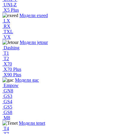
UNI-Z
X5 Plus
Модели exeed
LX
RX
TXL
VX
Модели jetour
Dashing
T1
T2
X70
X70 Plus
X90 Plus
Модели gac
Empow
GN8
GS3
GS4
GS5
GS8
M8
Модели tenet
T4
T7