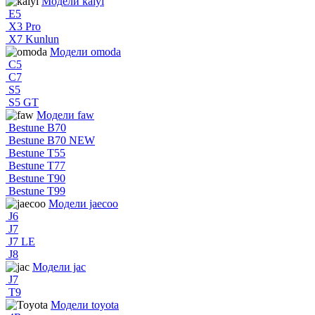
Модели kaiyi
E5
X3 Pro
X7 Kunlun
Модели omoda
C5
C7
S5
S5 GT
Модели faw
Bestune B70
Bestune B70 NEW
Bestune T55
Bestune T77
Bestune T90
Bestune T99
Модели jaecoo
J6
J7
J7 LE
J8
Модели jac
J7
T9
Модели toyota