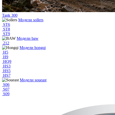
Tank 300
Модели sollers
ST6
ST8
ST9
Модели baw
212
Модели hongqi
H5
H9
HQ9
HS3
HS5
HS7
Модели soueast
S06
S07
S09