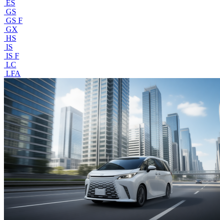
ES
GS
GS F
GX
HS
IS
IS F
LC
LFA