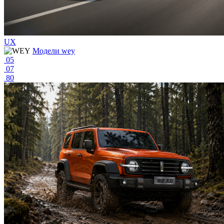
UX
Модели wey
05
07
80