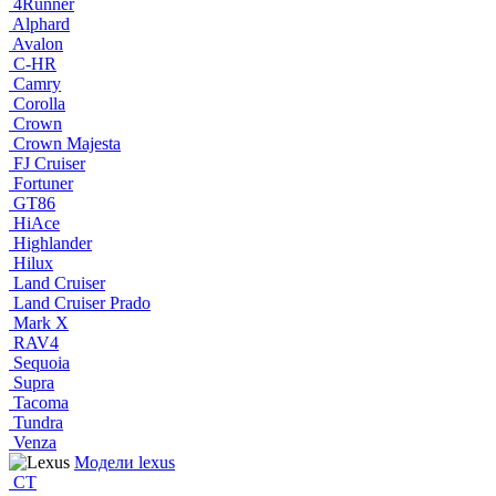
4Runner
Alphard
Avalon
C-HR
Camry
Corolla
Crown
Crown Majesta
FJ Cruiser
Fortuner
GT86
HiAce
Highlander
Hilux
Land Cruiser
Land Cruiser Prado
Mark X
RAV4
Sequoia
Supra
Tacoma
Tundra
Venza
Модели lexus
CT